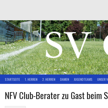
Springe
zum
Inhalt
STARTSEITE
1. HERREN
2. HERREN
DAMEN
JUGENDTEAMS
UNSER V
NFV Club-Berater zu Gast beim