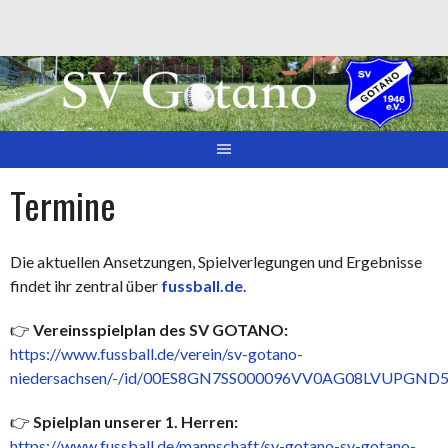
Springe
zum
Inhalt
Termine
Die aktuellen Ansetzungen, Spielverlegungen und Ergebnisse
findet ihr zentral über
fussball.de
.
👉
Vereinsspielplan des SV GOTANO:
https://www.fussball.de/verein/sv-gotano-
niedersachsen/-/id/00ES8GN7SS000096VV0AG08LVUPGND5
👉
Spielplan unserer 1. Herren:
https://www.fussball.de/mannschaft/sv-gotano-sv-gotano-