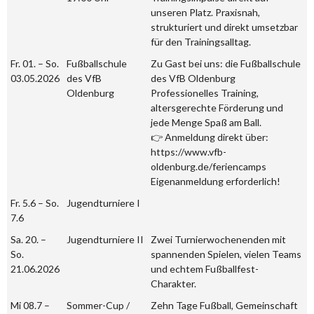
unseren Platz. Praxisnah,
strukturiert und direkt umsetzbar
für den Trainingsalltag.
Fr. 01. – So.
Fußballschule
Zu Gast bei uns: die Fußballschule
03.05.2026
des VfB
des VfB Oldenburg
Oldenburg
Professionelles Training,
altersgerechte Förderung und
jede Menge Spaß am Ball.
👉 Anmeldung direkt über:
https://www.vfb-
oldenburg.de/feriencamps
Eigenanmeldung erforderlich!
Fr. 5.6 – So.
Jugendturniere I
7.6
Sa. 20. –
Jugendturniere II
Zwei Turnierwochenenden mit
So.
spannenden Spielen, vielen Teams
21.06.2026
und echtem Fußballfest-
Charakter.
Mi 08.7 –
Sommer-Cup /
Zehn Tage Fußball, Gemeinschaft