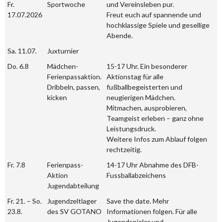
Fr.
Sportwoche
und Vereinsleben pur.
17.07.2026
Freut euch auf spannende und
hochklassige Spiele und gesellige
Abende.
Sa. 11.07.
Juxturnier
Do. 6.8
Mädchen-
15-17 Uhr. Ein besonderer
Ferienpassaktion.
Aktionstag für alle
Dribbeln, passen,
fußballbegeisterten und
kicken
neugierigen Mädchen.
Mitmachen, ausprobieren,
Teamgeist erleben – ganz ohne
Leistungsdruck.
Weitere Infos zum Ablauf folgen
rechtzeitig.
Fr. 7.8
Ferienpass-
14-17 Uhr Abnahme des DFB-
Aktion
Fussballabzeichens
Jugendabteilung
Fr. 21. – So.
Jugendzeltlager
Save the date. Mehr
23.8.
des SV GOTANO
Informationen folgen. Für alle
Jugendspieler und