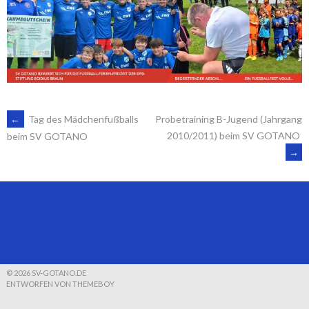
ARTIKEL-
←
Tag des Mädchenfußballs
Probetraining B-Jugend (Jahrgang
2010/2011) beim SV GOTANO
beim SV GOTANO
→
NAVIGATION
© 2026 SV-GOTANO.DE
ENTWORFEN VON THEMEBOY