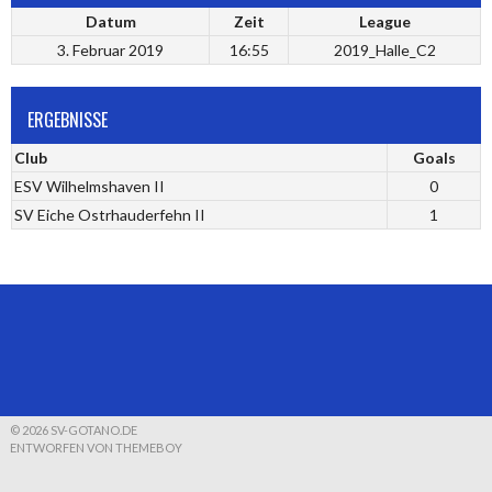
Datum
Zeit
League
3. Februar 2019
16:55
2019_Halle_C2
ERGEBNISSE
Club
Goals
ESV Wilhelmshaven II
0
SV Eiche Ostrhauderfehn II
1
© 2026 SV-GOTANO.DE
ENTWORFEN VON THEMEBOY