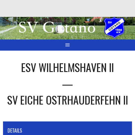
Springe
zum
Inhalt
ESV WILHELMSHAVEN II
—
SV EICHE OSTRHAUDERFEHN II
DETAILS